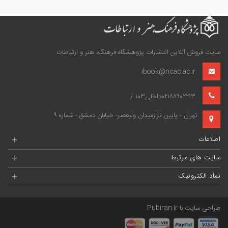
سایت فروش آنلاین انتشارات پژوهشگاه فرهنگ، هنر و ارتباطات
ibook@ricac.ac.ir
۰۲۱۸۸۹۰۲۲۱۳داخلي۱۰۳ /
تهران - پايين‌ ترازميدان وليعصر- خيابان دمشق - شماره ۹
اطلاعات
+
سایت های مرتبط
+
نماد الکترونیک
+
طراحی سایت با
Pubiran.ir