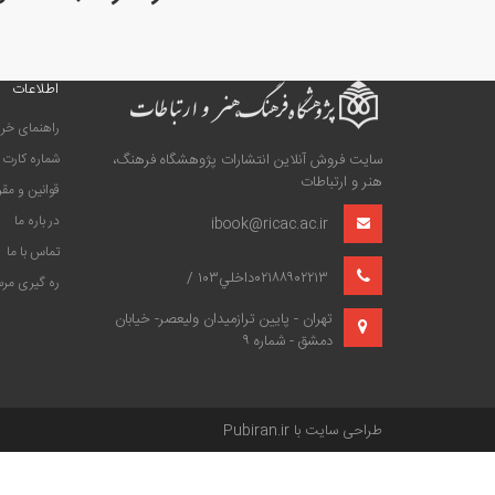
اطلاعات
راهنمای خری
سایت فروش آنلاین انتشارات پژوهشگاه فرهنگ،
شماره کارت
هنر و ارتباطات
قوانین و مق
در باره ما
ibook@ricac.ac.ir
تماس با ما
۰۲۱۸۸۹۰۲۲۱۳داخلي۱۰۳ /
ره گیری مر
تهران - پايين‌ ترازميدان وليعصر- خيابان
دمشق - شماره ۹
طراحی سایت با
Pubiran.ir