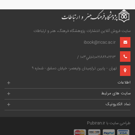
سایت فروش آنلاین انتشارات پژوهشگاه فرهنگ، هنر و ارتباطات
ibook@ricac.ac.ir
۰۲۱۸۸۹۰۲۲۱۳داخلي۱۰۳ /
تهران - پايين‌ ترازميدان وليعصر- خيابان دمشق - شماره ۹
اطلاعات
+
سایت های مرتبط
+
نماد الکترونیک
+
طراحی سایت با
Pubiran.ir