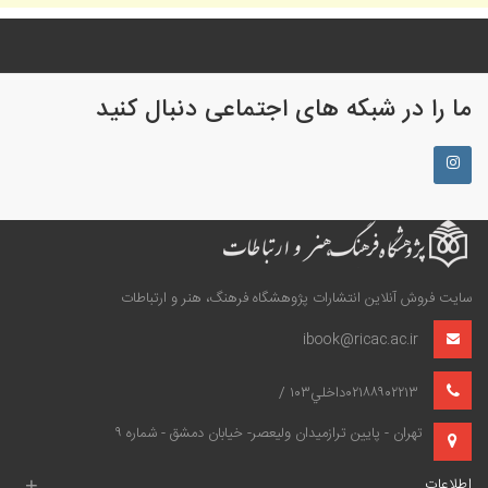
ما را در شبکه های اجتماعی دنبال کنید
سایت فروش آنلاین انتشارات پژوهشگاه فرهنگ، هنر و ارتباطات
ibook@ricac.ac.ir
۰۲۱۸۸۹۰۲۲۱۳داخلي۱۰۳ /
تهران - پايين‌ ترازميدان وليعصر- خيابان دمشق - شماره ۹
اطلاعات
+