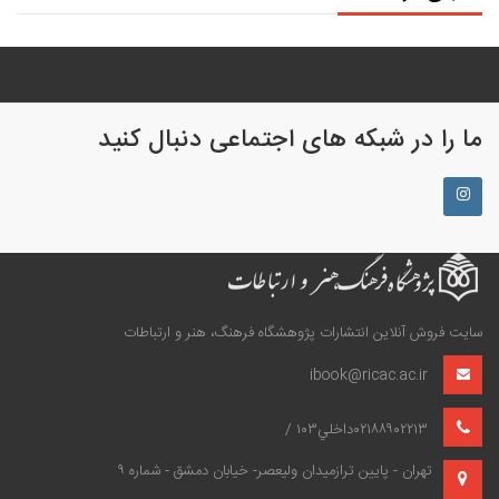
ما را در شبکه های اجتماعی دنبال کنید
سایت فروش آنلاین انتشارات پژوهشگاه فرهنگ، هنر و ارتباطات
ibook@ricac.ac.ir
۰۲۱۸۸۹۰۲۲۱۳داخلي۱۰۳ /
تهران - پايين‌ ترازميدان وليعصر- خيابان دمشق - شماره ۹