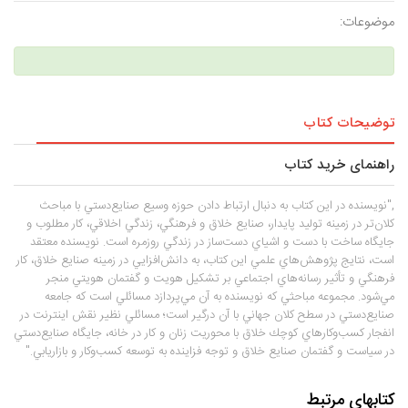
موضوعات:
توضیحات کتاب
راهنمای خرید کتاب
,"نويسنده در اين كتاب به دنبال ارتباط‌ دادن حوزه وسيع صنايع‌دستي با مباحث
كلان‌تر در زمينه توليد پايدار، صنايع خلاق و فرهنگي، زندگي اخلاقي، كار مطلوب و
جايگاه ساخت با دست و اشياي دست‌ساز در زندگي روزمره است. نويسنده معتقد
است، نتايج پژوهش‌هاي علمي اين كتاب، به دانش‌افزايي در زمينه صنايع خلاق، كار
فرهنگي و تأثير رسانه‌هاي اجتماعي بر تشكيل هويت و گفتمان هويتي منجر
مي‌شود. مجموعه ‌مباحثي كه نويسنده به آن مي‌پردازد مسائلي است كه جامعه
صنايع‌دستي در سطح كلان جهاني با آن درگير است؛ مسائلي نظير نقش اينترنت در
انفجار كسب‌وكارهاي كوچك خلاق با محوريت زنان و كار در خانه، جايگاه صنايع‌دستي
در سياست و گفتمان صنايع خلاق و توجه فزاينده به توسعه كسب‌وكار و بازاريابي."
کتابهای مرتبط