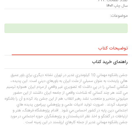
تعداد صفحات :
۳۴۲
سال چاپ:
۱۴۰۲
موضوعات:
توضیحات کتاب
راهنمای خرید کتاب
جشن باشكوه مهماني 10 كيلومتري غدير در تهران نشانه ديگري براي باور عميق
هالي پايتخت به عنوان سمبلي از ملت ايران به باورهاي ديني است. اين پديده ،
شگفتي كساني را در پي داشت كه تصويري غير واقعي از مردم ايران همواره ترسيم
مي كنند هر چند كساني كه شناخت واقعي از جامعه ايران داشتند از اين حضور
ميليوني متحير و متعجب نشد رهبر انقلاب هم از اين جشن ياد كرده و آن را باشكوه
توصيف كردند . ضرورت توليد ادبيات علمي و پژوهشي پيرامون پديده هاي
اجتماعي دين پايه در كشور احساس مي شود . اقدام پژوهشگاه فرهنگ، هنر و
ارتباطات در گفتگو و اخذ نظر انديشمندان و پژوهشگران حوزه اجتماعي در مورد
جشن باشكوه مهماني غدير از جمله كارهاي ارزشمند در اين زمينه است .