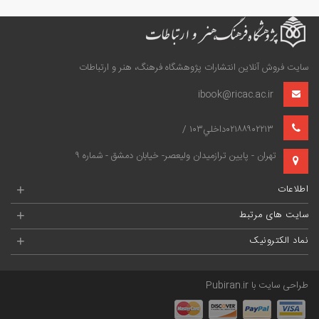
سایت فروش آنلاین انتشارات پژوهشگاه فرهنگ، هنر و ارتباطات
ibook@ricac.ac.ir
۰۲۱۸۸۹۰۲۲۱۳داخلي۱۰۳ /
تهران - پايين‌ ترازميدان وليعصر- خيابان دمشق - شماره ۹
اطلاعات
+
سایت های مرتبط
+
نماد الکترونیک
+
طراحی سایت با
Pubiran.ir